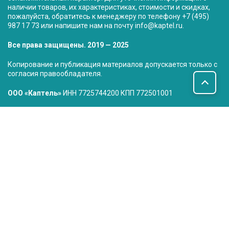
наличии товаров, их характеристиках, стоимости и скидках,
пожалуйста, обратитесь к менеджеру по телефону
+7 (495)
987 17 73
или напишите нам на почту
info@kaptel.ru
.
Все права защищены. 2019 — 2025
Копирование и публикация материалов допускается только с
согласия правообладателя.
ООО «Каптель»
ИНН 7725744200 КПП 772501001
Юр.адрес: 115280 г. Москва, ул.Автозаводская д.16 к.2 стр.17
Сводная ведомость результатов проведения специальной
оценки условий труда
Наши дистрибьюторы:
ООО «ТГК»